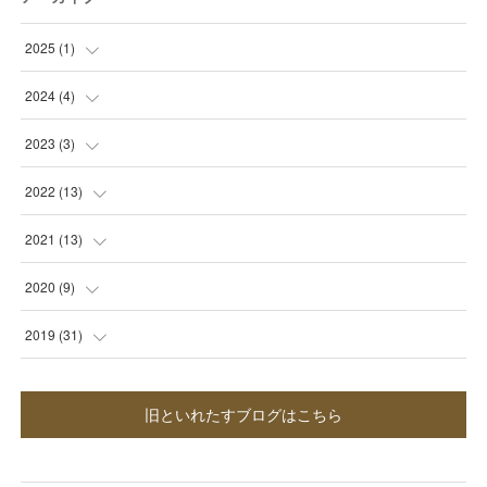
2025
(
1
)
(
1
)
2024
(
4
)
(
1
)
2023
(
3
)
(
1
)
(
2
)
2022
(
13
)
(
1
)
(
1
)
(
1
)
2021
(
13
)
(
1
)
(
2
)
(
2
)
2020
(
9
)
(
2
)
(
3
)
(
1
)
2019
(
31
)
(
2
)
(
3
)
(
3
)
(
1
)
旧といれたすブログはこちら
(
5
)
(
3
)
(
2
)
(
2
)
(
1
)
(
1
)
(
1
)
(
6
)